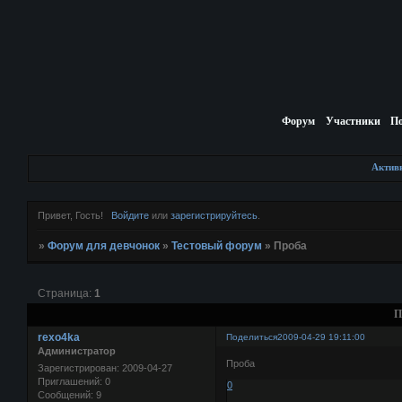
Форум
Участники
П
Актив
Привет, Гость!
Войдите
или
зарегистрируйтесь
.
»
Форум для девчонок
»
Тестовый форум
»
Проба
Страница:
1
П
rexo4ka
Поделиться
2009-04-29 19:11:00
Администратор
Проба
Зарегистрирован
: 2009-04-27
Приглашений:
0
0
Сообщений:
9